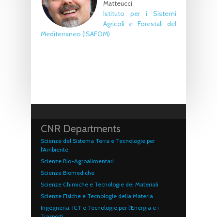
Matteucci
Istituto per i Sistemi
Agricoli e Forestali del
Mediterraneo (ISAFOM)
CNR Departments
Scienze del Sistema Terra e Tecnologie per
l'Ambiente
Scienze Bio-Agroalimentari
Scienze Biomediche
Scienze Chimiche e Tecnologie dei Materiali
Scienze Fisiche e Tecnologie della Materia
Ingegneria, ICT e Tecnologie per l'Energia e i
Trasporti