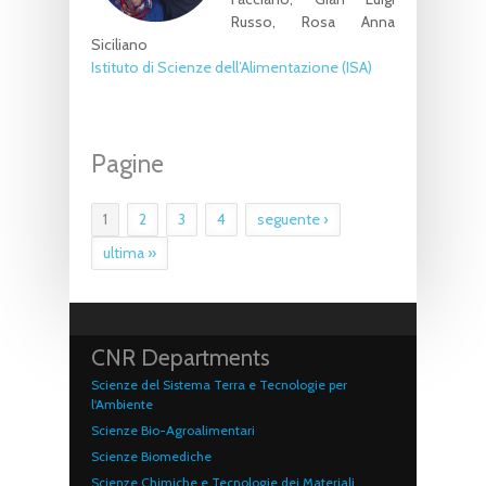
Russo, Rosa Anna
Siciliano
Istituto di Scienze dell’Alimentazione (ISA)
Pagine
1
2
3
4
seguente ›
ultima »
CNR Departments
Scienze del Sistema Terra e Tecnologie per
l'Ambiente
Scienze Bio-Agroalimentari
Scienze Biomediche
Scienze Chimiche e Tecnologie dei Materiali