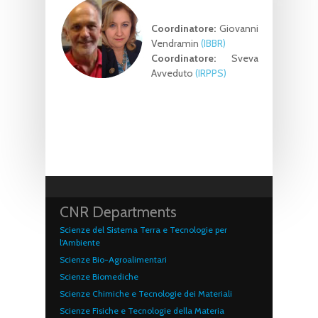
Coordinatore:
Giovanni
Vendramin
(IBBR)
Coordinatore:
Sveva
Avveduto
(IRPPS)
CNR Departments
Scienze del Sistema Terra e Tecnologie per
l'Ambiente
Scienze Bio-Agroalimentari
Scienze Biomediche
Scienze Chimiche e Tecnologie dei Materiali
Scienze Fisiche e Tecnologie della Materia