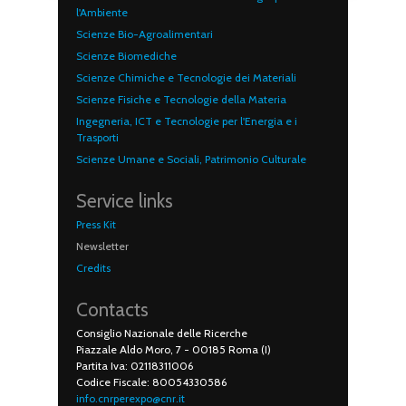
l'Ambiente
Scienze Bio-Agroalimentari
Scienze Biomediche
Scienze Chimiche e Tecnologie dei Materiali
Scienze Fisiche e Tecnologie della Materia
Ingegneria, ICT e Tecnologie per l'Energia e i
Trasporti
Scienze Umane e Sociali, Patrimonio Culturale
Service links
Press Kit
Newsletter
Credits
Contacts
Consiglio Nazionale delle Ricerche
Piazzale Aldo Moro, 7 - 00185 Roma (I)
Partita Iva: 02118311006
Codice Fiscale: 80054330586
info.cnrperexpo@cnr.it